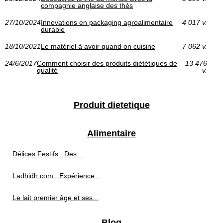
compagnie anglaise des thés
27/10/2024
Innovations en packaging agroalimentaire
4 017 v.
durable
18/10/2021
Le matériel à avoir quand on cuisine
7 062 v.
24/6/2017
Comment choisir des produits diététiques de
13 476
qualité
v.
Produit dietetique
Alimentaire
Délices Festifs : Des...
Ladhidh.com : Expérience...
Le lait premier âge et ses...
Blog