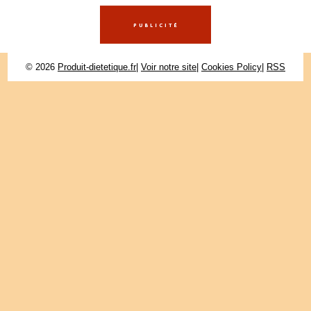
© 2026
Produit-dietetique.fr
|
Voir notre site
|
Cookies Policy
|
RSS