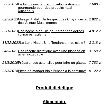
30/3/2024
Ladhidh.com : votre nouvelle destination
2 698 v.
gourmande pour des produits halal
artisanaux
02/3/2023
Manger Halal : Un Respect des Croyances et
2 922 v.
des Valeurs Musulmanes
06/1/2023
Une poche à douille pour créer des délices
4 812 v.
culinaires facilement !
16/12/2022
Le Luxe Halal : Une Tendance Irrésistible !
3 318 v.
04/9/2021
Une recette diététique avec une plancha en
3 159 v.
acier inoxydable
26/8/2019
Préparer ses ustensiles pour faire un gâteau
7 783 v.
03/3/2018
Envie de manger bio? Pensez à la confiture!
9 122 v.
Produit dietetique
Alimentaire