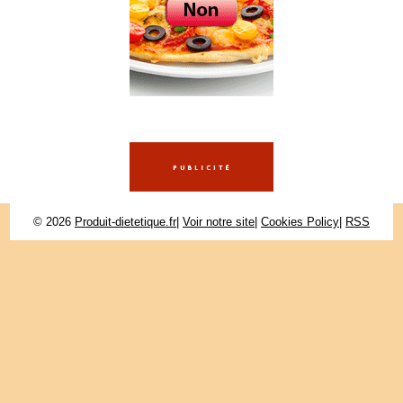
© 2026
Produit-dietetique.fr
|
Voir notre site
|
Cookies Policy
|
RSS