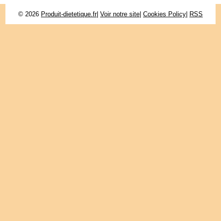
© 2026
Produit-dietetique.fr
|
Voir notre site
|
Cookies Policy
|
RSS