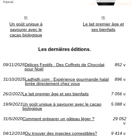
Un goût unique à
Le lait premier âge et
savourer avec le
ses bienfaits
cacao biologique
Les dernières éditions.
09/11/2025
Délices Festifs : Des Coffrets de Chocolat
852 v.
pour Noël
31/10/2025
Ladhidh.com : Expérience gourmande halal
896 v.
livrée directement chez vous
26/2/2022
Le lait premier âge et ses bienfaits
7 056 v.
19/9/2021
Un goût unique à savourer avec le cacao
5 088 v.
biologique
31/5/2020
Comment préparer un gâteau léger ?
29 052
v.
04/12/2018
Ou trouver des insectes comestibles?
9 414 v.