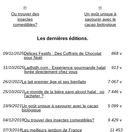
Ou trouver des
Un goût unique à
insectes
savourer avec le
comestibles?
cacao biologique
Les dernières éditions.
09/11/2025
Délices Festifs : Des Coffrets de Chocolat
868 v.
pour Noël
31/10/2025
Ladhidh.com : Expérience gourmande halal
913 v.
livrée directement chez vous
26/2/2022
Le lait premier âge et ses bienfaits
7 067 v.
25/10/2021
Le monde de la bière sans alcool halal : où
7 446 v.
l'acheter ?
19/9/2021
Un goût unique à savourer avec le cacao
5 099 v.
biologique
04/12/2018
Ou trouver des insectes comestibles?
9 429 v.
07/3/2018
Les meilleurs jambon de France
11 453