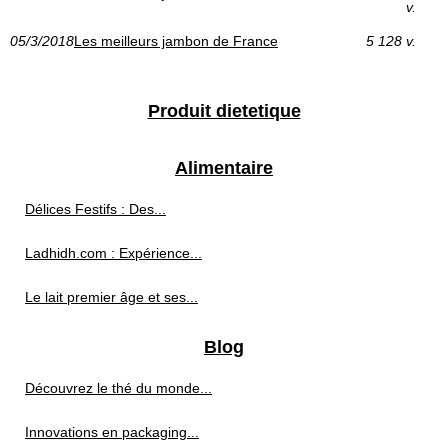
v.
05/3/2018
Les meilleurs jambon de France
5 128 v.
Produit dietetique
Alimentaire
Délices Festifs : Des...
Ladhidh.com : Expérience...
Le lait premier âge et ses...
Blog
Découvrez le thé du monde...
Innovations en packaging...